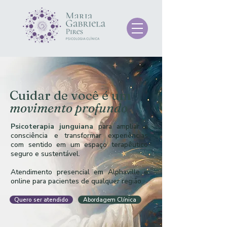
Cuidar de você é um
movimento profundo
Psicoterapia junguiana
para ampliar a
consciência e transformar experiências
com sentido em um espaço terapêutico
seguro e sustentável.
Atendimento presencial em Alphaville e
online para pacientes de qualquer região.
Quero ser atendido
Abordagem Clínica